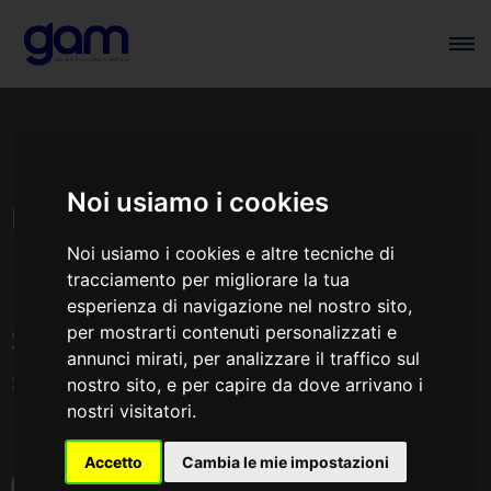
Consulenza IT &
Noi usiamo i cookies
Integrazione
Noi usiamo i cookies e altre tecniche di
tracciamento per migliorare la tua
esperienza di navigazione nel nostro sito,
per mostrarti contenuti personalizzati e
Soluzioni su misura per integrare
annunci mirati, per analizzare il traffico sul
sistemi e ottimizzare infrastrutture
nostro sito, e per capire da dove arrivano i
nostri visitatori.
IT
Accetto
Cambia le mie impostazioni
SCOPRI DI PIÙ