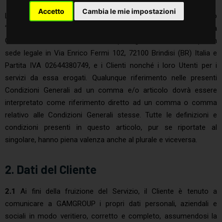
Accetto
Cambia le mie impostazioni
Le presenti Condizioni Generali (di seguito denominato
“Contratto”) sono finalizzate a regolare i rapporti tra la società
GAMGROUP SRLS UNINOMINALE (di seguito “GAMGROUP”), con
sede legale in Via Enrico Fermi 102, 72100 Brindisi (BR) Italia e
Partita IVA 02644380749, e i Clienti nonché i loro Utenti per i
servizi da essa erogati. Qualunque riferimento nelle presenti
Condizioni Generali ad un comma e/o articolo dovrà essere
interpretato come riferimento diretto ad un comma o comma
relativo alle Condizioni Generali stesse. Tutte le definizioni e
condizioni presenti in questo articolo, pur se riportate al
singolare, hanno piena valenza anche al plurale e viceversa.
2. Dati del Cliente
2.1
Ai fini della fruizione del Servizio, il Cliente è tenuto a
comunicare a GAMGROUP i propri dati personali, aziendali e
sociali in modo veritiero, corretto e completo, assumendosi la